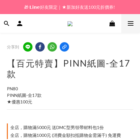
🎁 𝗟𝗶𝗻𝗲好友限定｜★新加好友送100元折價券! 
🎁 新好友購物金｜★加入新會員領券送100元!  
🎁 新好友購物金｜★加入新會員領券送100元!  
分享到
【百元特賣】PINN紙圖-全17
款
PN80
PINN紙圖-全17款
★優惠100元
全店，購物滿5000元 送DMC型男領帶材料包1份
全店，購物滿1000元 (消費金額扣抵購物金需滿千) 免運費