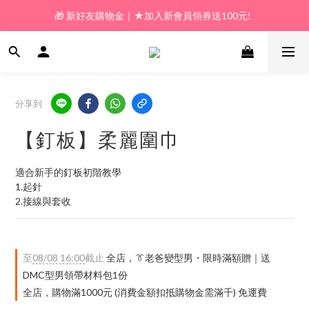
🎁 新好友購物金｜★加入新會員領券送100元!  
🎁 新好友購物金｜★加入新會員領券送100元!  
🎁 𝗟𝗶𝗻𝗲好友限定｜★新加好友送100元折價券! 
🎁 新好友購物金｜★加入新會員領券送100元!  
分享到
【釘板】柔麗圍巾
適合新手的釘板初階教學
1.起針
2.接線與套收
至
08/08 16:00
截止
全店，👔老爸變型男・限時滿額贈｜送
DMC型男領帶材料包1份
全店，購物滿1000元 (消費金額扣抵購物金需滿千) 免運費