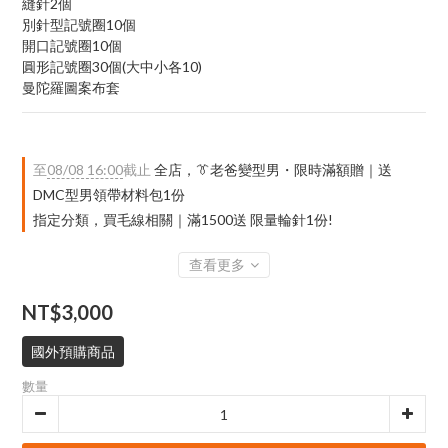
縫針2個
別針型記號圈10個
開口記號圈10個
圓形記號圈30個(大中小各10)
曼陀羅圖案布套
至
08/08 16:00
截止
全店，👔老爸變型男・限時滿額贈｜送
DMC型男領帶材料包1份
指定分類，買毛線相關｜滿1500送 限量輪針1份!
查看更多
NT$3,000
國外預購商品
數量