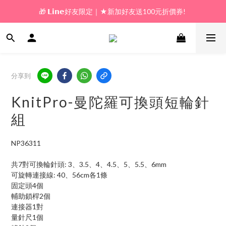
🎁 𝗟𝗶𝗻𝗲好友限定｜★新加好友送100元折價券! 
🎁 新好友購物金｜★加入新會員領券送100元!  
🎁 新好友購物金｜★加入新會員領券送100元!  
分享到
KnitPro-曼陀羅可換頭短輪針
組
NP36311
共7對可換輪針頭: 3、3.5、4、4.5、5、5.5、6mm
可旋轉連接線: 40、56cm各1條
固定頭4個
輔助鎖桿2個
連接器1對
量針尺1個