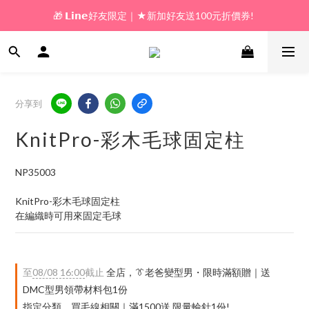
🎁 𝗟𝗶𝗻𝗲好友限定｜★新加好友送100元折價券! 
🎁 新好友購物金｜★加入新會員領券送100元!  
🎁 新好友購物金｜★加入新會員領券送100元!  
分享到
KnitPro-彩木毛球固定柱
NP35003
KnitPro-彩木毛球固定柱
在編織時可用來固定毛球
至
08/08 16:00
截止
全店，👔老爸變型男・限時滿額贈｜送
DMC型男領帶材料包1份
指定分類，買毛線相關｜滿1500送 限量輪針1份!