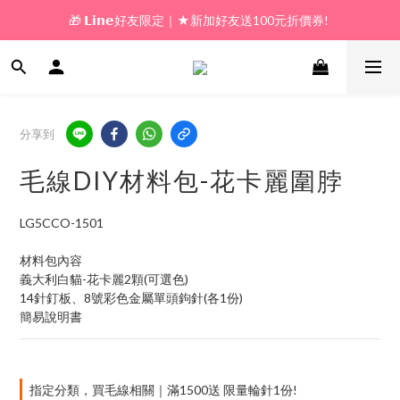
🎁 𝗟𝗶𝗻𝗲好友限定｜★新加好友送100元折價券! 
🎁 新好友購物金｜★加入新會員領券送100元!  
🎁 新好友購物金｜★加入新會員領券送100元!  
分享到
毛線DIY材料包-花卡麗圍脖
LG5CCO-1501
材料包內容
義大利白貓-花卡麗2顆(可選色)
14針釘板、8號彩色金屬單頭鉤針(各1份)
簡易說明書
指定分類，買毛線相關｜滿1500送 限量輪針1份!