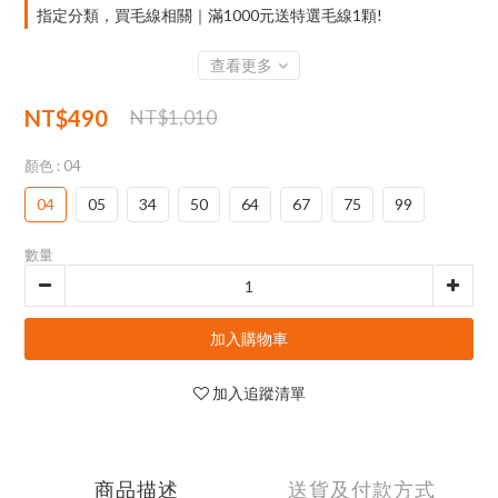
指定分類，買毛線相關｜滿1000元送特選毛線1顆!
查看更多
NT$490
NT$1,010
顏色
: 04
04
05
34
50
64
67
75
99
數量
加入購物車
加入追蹤清單
商品描述
送貨及付款方式