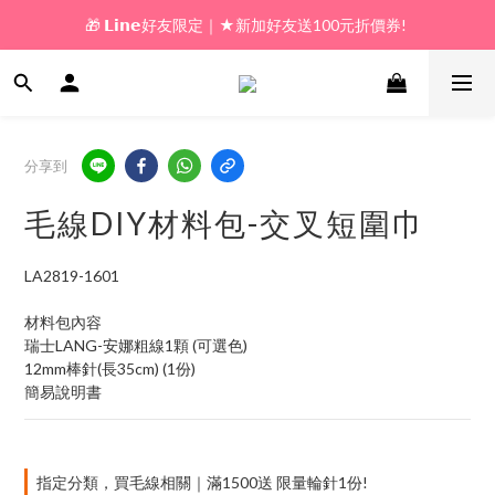
🎁 𝗟𝗶𝗻𝗲好友限定｜★新加好友送100元折價券! 
🎁 新好友購物金｜★加入新會員領券送100元!  
🎁 新好友購物金｜★加入新會員領券送100元!  
分享到
毛線DIY材料包-交叉短圍巾
LA2819-1601
材料包內容
瑞士LANG-安娜粗線1顆 (可選色)
12mm棒針(長35cm) (1份)
簡易說明書
指定分類，買毛線相關｜滿1500送 限量輪針1份!