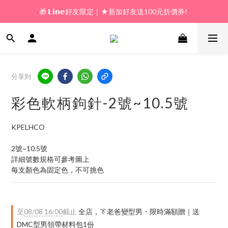
🎁 𝗟𝗶𝗻𝗲好友限定｜★新加好友送100元折價券! 
🎁 新好友購物金｜★加入新會員領券送100元!  
🎁 新好友購物金｜★加入新會員領券送100元!  
分享到
彩色軟柄鉤針-2號~10.5號
KPELHCO
2號~10.5號
詳細號數規格可參考圖上
每支顏色為固定色，不可挑色
至
08/08 16:00
截止
全店，👔老爸變型男・限時滿額贈｜送
DMC型男領帶材料包1份