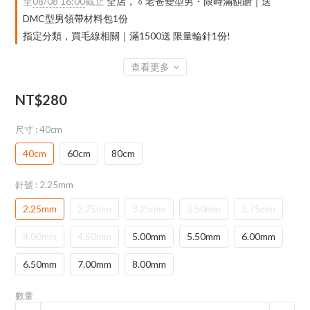
至
08/08 16:00
截止
全店，👔老爸變型男・限時滿額贈｜送
DMC型男領帶材料包1份
指定分類，買毛線相關｜滿1500送 限量輪針1份!
查看更多
NT$280
尺寸
: 40cm
40cm
60cm
80cm
針號
: 2.25mm
2.25mm
2.75mm
3.25mm
3.50mm
3.75mm
4.00mm
4.50mm
5.00mm
5.50mm
6.00mm
6.50mm
7.00mm
8.00mm
數量