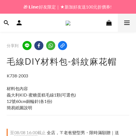
🎁 𝗟𝗶𝗻𝗲好友限定｜★新加好友送100元折價券! 
🎁 新好友購物金｜★加入新會員領券送100元!  
🎁 新好友購物金｜★加入新會員領券送100元!  
分享到
毛線DIY材料包-斜紋麻花帽
K738-2003
材料包內容
義大利KID-蜜糖蛋糕毛線1顆(可選色)
12號60cm銅輪針(各1份)
簡易紙圖說明
至
08/08 16:00
截止
全店，👔老爸變型男・限時滿額贈｜送