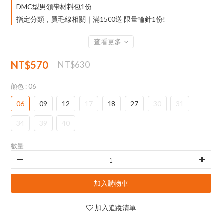
DMC型男領帶材料包1份
指定分類，買毛線相關｜滿1500送 限量輪針1份!
查看更多
NT$570
NT$630
顏色
: 06
06
09
12
17
18
27
30
31
34
39
40
數量
加入購物車
加入追蹤清單