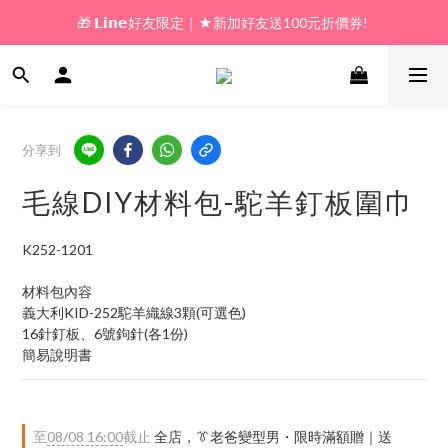
🎁 𝗟𝗶𝗻𝗲好友限定｜★新加好友送100元折價券! 
🎁 新好友購物金｜★加入新會員領券送100元!  
🎁 新好友購物金｜★加入新會員領券送100元!  
分享到
毛線DIY材料包-駝羊釘板圍巾
K252-1201
材料包內容
義大利KID-252駝羊織線3顆(可選色)
16針釘板、6號鉤針(各1份)
簡易說明書
至
08/08 16:00
截止
全店，👔老爸變型男・限時滿額贈｜送