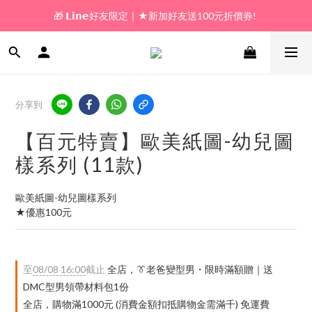
🎁 𝗟𝗶𝗻𝗲好友限定｜★新加好友送100元折價券! 
🎁 新好友購物金｜★加入新會員領券送100元!  
🎁 新好友購物金｜★加入新會員領券送100元!  
分享到
【百元特賣】歐美紙圖-幼兒圖
樣系列 (11款)
歐美紙圖-幼兒圖樣系列
★優惠100元
至
08/08 16:00
截止
全店，👔老爸變型男・限時滿額贈｜送
DMC型男領帶材料包1份
全店，購物滿1000元 (消費金額扣抵購物金需滿千) 免運費