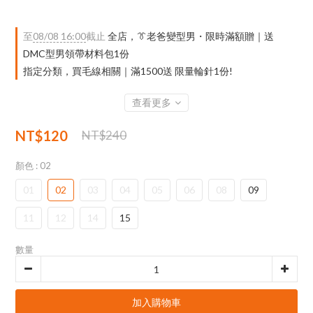
至
08/08 16:00
截止
全店，👔老爸變型男・限時滿額贈｜送
DMC型男領帶材料包1份
指定分類，買毛線相關｜滿1500送 限量輪針1份!
查看更多
NT$120
NT$240
顏色
: 02
01
02
03
04
05
06
08
09
11
12
14
15
數量
加入購物車