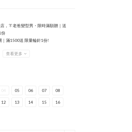
店，👔老爸變型男・限時滿額贈｜送
1份
滿1500送 限量輪針1份!
查看更多
04
05
06
07
08
12
13
14
15
16