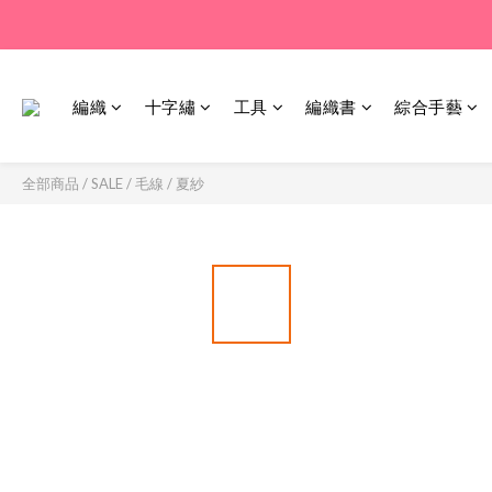
編織
十字繡
工具
編織書
綜合手藝
全部商品
/
SALE
/
毛線 / 夏紗