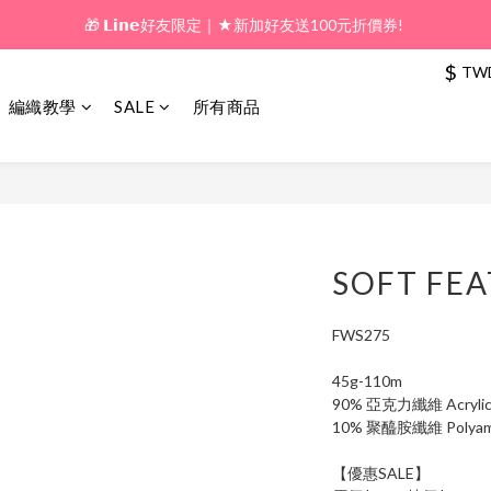
🎁 𝗟𝗶𝗻𝗲好友限定｜★新加好友送100元折價券! 
🎁 新好友購物金｜★加入新會員領券送100元!  
🎁 新好友購物金｜★加入新會員領券送100元!  
$
TW
編織教學
SALE
所有商品
SOFT F
FWS275
45g-110m
90% 亞克力纖維 Acryli
10% 聚醯胺纖維 Polyam
【優惠SALE】