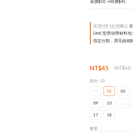
原價$50 →特價$45
至
08/08 16:00
截止
全
DMC型男領帶材料包
指定分類，買毛線相關｜
NT$45
NT$50
顏色
: 02
01
02
03
09
10
11
17
18
數量