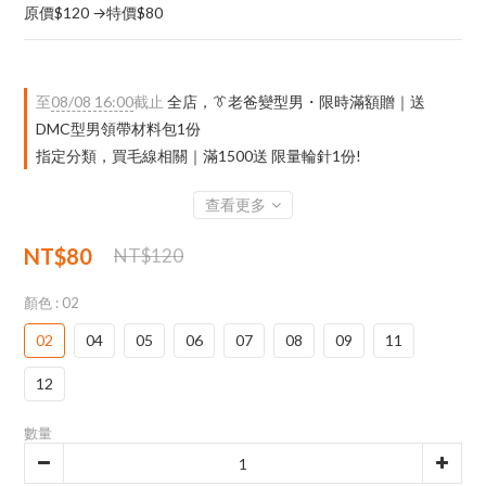
原價$120 →特價$80
至
08/08 16:00
截止
全店，👔老爸變型男・限時滿額贈｜送
DMC型男領帶材料包1份
指定分類，買毛線相關｜滿1500送 限量輪針1份!
查看更多
NT$80
NT$120
顏色
: 02
02
04
05
06
07
08
09
11
12
數量