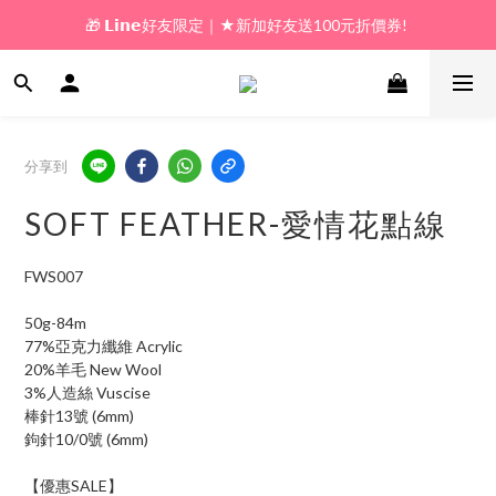
🎁 𝗟𝗶𝗻𝗲好友限定｜★新加好友送100元折價券! 
🎁 新好友購物金｜★加入新會員領券送100元!  
🎁 新好友購物金｜★加入新會員領券送100元!  
分享到
SOFT FEATHER-愛情花點線
FWS007
50g-84m
77%亞克力纖維 Acrylic
20%羊毛 New Wool 
3%人造絲 Vuscise
棒針13號 (6mm)
鉤針10/0號 (6mm)
【優惠SALE】