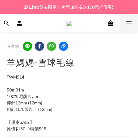
🎁 𝗟𝗶𝗻𝗲好友限定｜★新加好友送100元折價券! 
🎁 新好友購物金｜★加入新會員領券送100元!  
🎁 新好友購物金｜★加入新會員領券送100元!  
分享到
羊媽媽-雪球毛線
FWM514
50g-31m
100% 尼龍 Nylon
棒針12mm (12mm)
鉤針10/0號以上 (12mm)
【優惠SALE】
原價$180 →特價$45