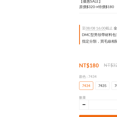
【優惠SALE】
原價$320→特價$180
至
08/08 16:00
截止
全
DMC型男領帶材料包
指定分類，買毛線相關｜
NT$180
NT$3
顏色
: 7434
7434
7435
7
數量