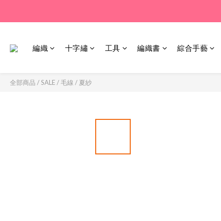
編織
十字繡
工具
編織書
綜合手藝
全部商品
/
SALE
/
毛線 / 夏紗