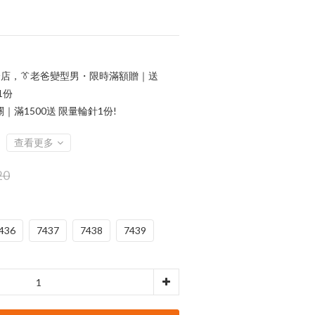
店，👔老爸變型男・限時滿額贈｜送
1份
滿1500送 限量輪針1份!
查看更多
20
436
7437
7438
7439