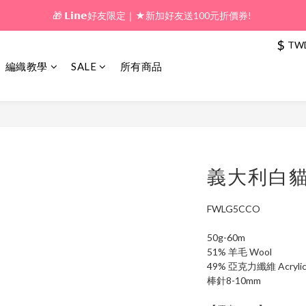
🎁 𝗟𝗶𝗻𝗲好友限定｜★新加好友送100元折價券! 
🎁 新好友購物金｜★加入新會員領券送100元!  
🎁 新好友購物金｜★加入新會員領券送100元!  
$
TW
編織教學
SALE
所有商品
義大利白貓
FWLG5CCO
50g-60m
51% 羊毛 Wool
49% 亞克力纖維 Acryli
棒針8-10mm