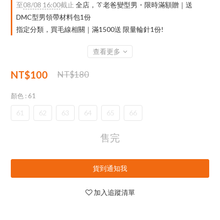
至
08/08 16:00
截止
全店，👔老爸變型男・限時滿額贈｜送
DMC型男領帶材料包1份
指定分類，買毛線相關｜滿1500送 限量輪針1份!
查看更多
NT$100
NT$180
顏色
: 61
61
62
63
64
65
66
售完
貨到通知我
加入追蹤清單