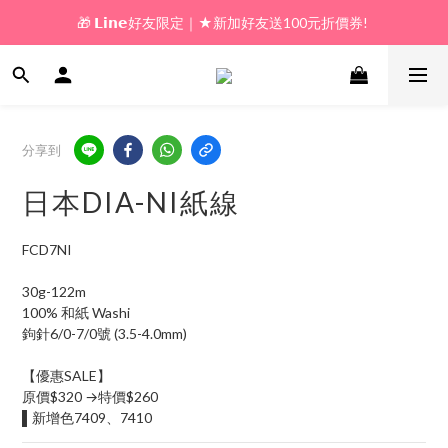
🎁 𝗟𝗶𝗻𝗲好友限定｜★新加好友送100元折價券! 
🎁 新好友購物金｜★加入新會員領券送100元!  
🎁 新好友購物金｜★加入新會員領券送100元!  
分享到
日本DIA-NI紙線
FCD7NI
30g-122m
100% 和紙 Washi
鉤針6/0-7/0號 (3.5-4.0mm)
【優惠SALE】
原價$320 →特價$260
▌新增色7409、7410