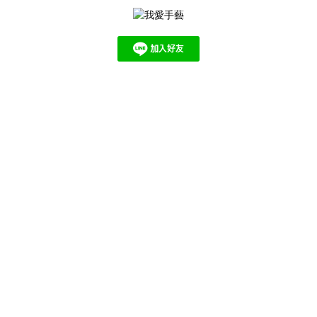
關於我們
品牌介紹
教學影片
編織教學
十字繡教學
針號對照表
顧客服務
購物須知
離島及海外運送說明