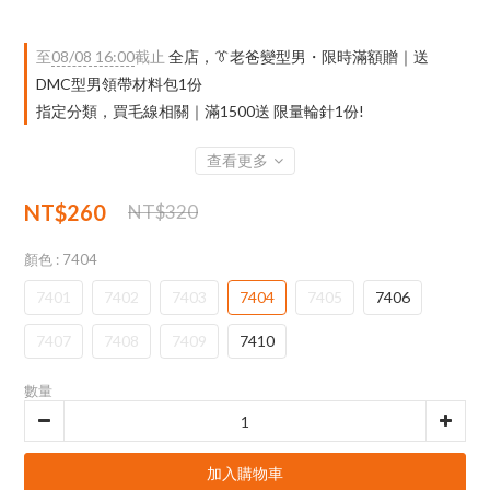
至
08/08 16:00
截止
全店，👔老爸變型男・限時滿額贈｜送
DMC型男領帶材料包1份
指定分類，買毛線相關｜滿1500送 限量輪針1份!
查看更多
NT$260
NT$320
顏色
: 7404
7401
7402
7403
7404
7405
7406
7407
7408
7409
7410
數量
加入購物車