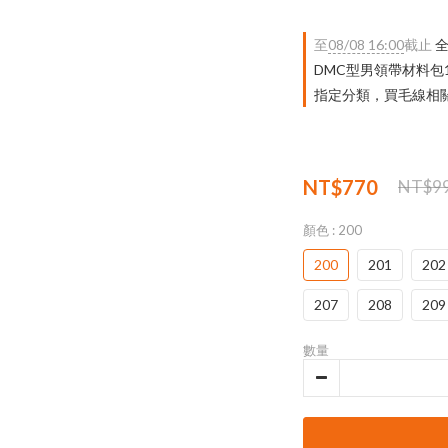
至
08/08 16:00
截止
全
DMC型男領帶材料包
指定分類，買毛線相關｜
NT$770
NT$9
顏色
: 200
200
201
202
207
208
209
數量