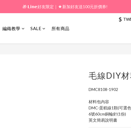
🎁 𝗟𝗶𝗻𝗲好友限定｜★新加好友送100元折價券! 
🎁 新好友購物金｜★加入新會員領券送100元!  
🎁 新好友購物金｜★加入新會員領券送100元!  
$
TW
編織教學
SALE
所有商品
毛線DIY
DMC8108-1902
材料包內容
DMC-蛋糕線1顆(可選色
6號60cm銅輪針(1份)
英文簡易說明書