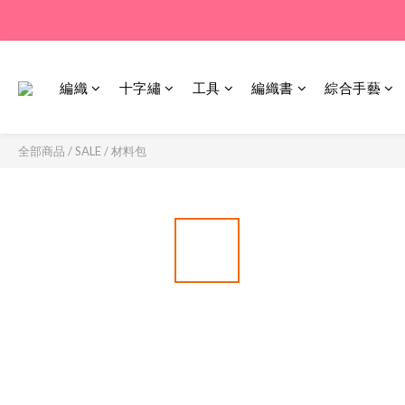
編織
十字繡
工具
編織書
綜合手藝
全部商品
/
SALE
/
材料包