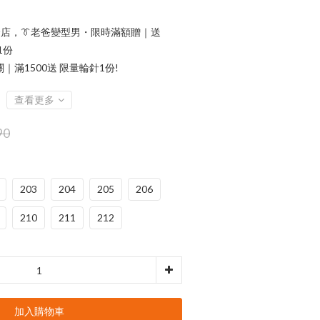
店，👔老爸變型男・限時滿額贈｜送
1份
滿1500送 限量輪針1份!
查看更多
90
203
204
205
206
210
211
212
加入購物車