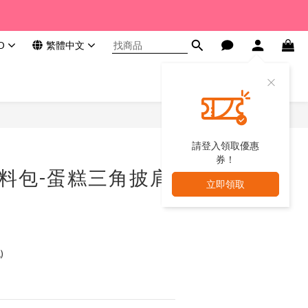
D
繁體中文
請登入領取優惠
券！
材料包-蛋糕三角披肩
立即領取
)