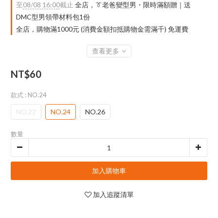
至
08/08 16:00
截止
全店，👔老爸變型男・限時滿額贈｜送
DMC型男領帶材料包1份
全店，購物滿1000元 (消費金額扣抵購物金需滿千) 免運費
查看更多
NT$60
款式
: NO.24
NO.22
NO.24
NO.26
數量
加入購物車
加入追蹤清單