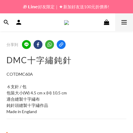
🎁 𝗟𝗶𝗻𝗲好友限定｜★新加好友送100元折價券! 
🎁 新好友購物金｜★加入新會員領券送100元!  
🎁 新好友購物金｜★加入新會員領券送100元!  
分享到
DMC十字繡鈍針
COTDMC60A
 6 支針 / 包
包裝大小(W) 4.5 cm x (H) 10.5 cm
適合縫製十字繡布
鈍針頭縫製十字繡作品
Made in England