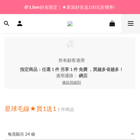
🎁 𝗟𝗶𝗻𝗲好友限定｜★新加好友送100元折價券! 
🎁 新好友購物金｜★加入新會員領券送100元!  
🎁 新好友購物金｜★加入新會員領券送100元!  
所有顧客適用
指定商品：任選 1 件 另享 1 件 免費 ，買越多省越多！
適用通路：
網店
條款與細則
星球毛線★買1送1
1 件商品
每頁顯示 24 個