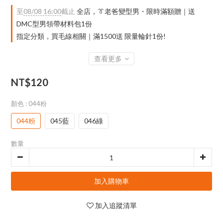
至
08/08 16:00
截止
全店，👔老爸變型男・限時滿額贈｜送
DMC型男領帶材料包1份
指定分類，買毛線相關｜滿1500送 限量輪針1份!
查看更多
NT$120
顏色
: 044粉
044粉
045藍
046綠
數量
加入購物車
加入追蹤清單