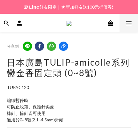
🎁 𝗟𝗶𝗻𝗲好友限定｜★新加好友送100元折價券! 
🎁 新好友購物金｜★加入新會員領券送100元!  
🎁 新好友購物金｜★加入新會員領券送100元!  
分享到
日本廣島TULIP-amicolle系列
鬱金香固定頭 (0~8號)
TUPAC120
編織暫停時
可防止脫落、保護針尖處
棒針、輪針皆可使用
適用於0~8號(2.1~4.5mm)針頭