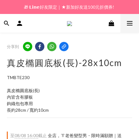
🎁 𝗟𝗶𝗻𝗲好友限定｜★新加好友送100元折價券! 
🎁 新好友購物金｜★加入新會員領券送100元!  
🎁 新好友購物金｜★加入新會員領券送100元!  
分享到
真皮橢圓底板(長)-28x10cm
TMBTE230
真皮橢圓底板(長)
內皆含有膠板
鉤織包包專用
長約28cm / 寬約10cm
至
08/08 16:00
截止
全店，👔老爸變型男・限時滿額贈｜送