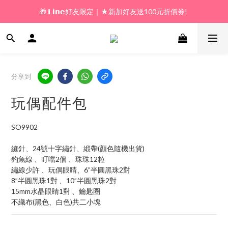
🎁 𝗟𝗶𝗻𝗲好友限定｜★新加好友送100元折價券! 
🎁 新好友購物金｜★加入新會員領券送100元!  
🎁 新好友購物金｜★加入新會員領券送100元!  
分享到
玩偶配件包
SO9902
縫針、24號十字繡針、緞帶(顏色隨機出貨)
釣魚線 、叮噹2個 、珠珠12粒
繡線少許 、玩偶眼睛、6”半圓黑珠2對
8”半圓黑珠1對 、10”半圓黑珠2對
15mm水晶眼睛1對 、鑰匙圈
不織布(黑色、白色)共二小塊