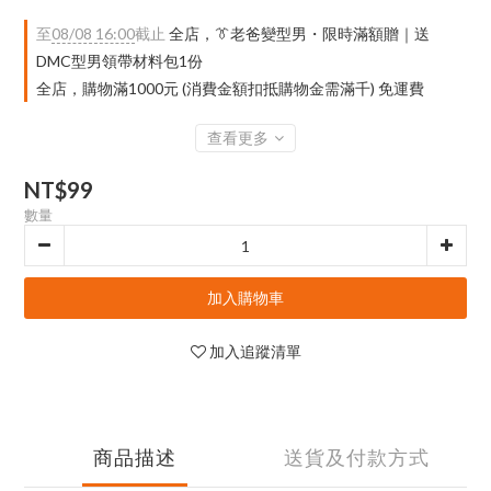
至
08/08 16:00
截止
全店，👔老爸變型男・限時滿額贈｜送
DMC型男領帶材料包1份
全店，購物滿1000元 (消費金額扣抵購物金需滿千) 免運費
查看更多
NT$99
數量
加入購物車
加入追蹤清單
商品描述
送貨及付款方式