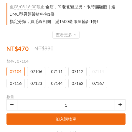
至
08/08 16:00
截止
全店，👔老爸變型男・限時滿額贈｜送
DMC型男領帶材料包1份
指定分類，買毛線相關｜滿1500送 限量輪針1份!
查看更多
NT$470
NT$990
顏色
: 07104
07104
07106
07111
07112
07114
07116
07123
07144
07162
07167
數量
加入購物車