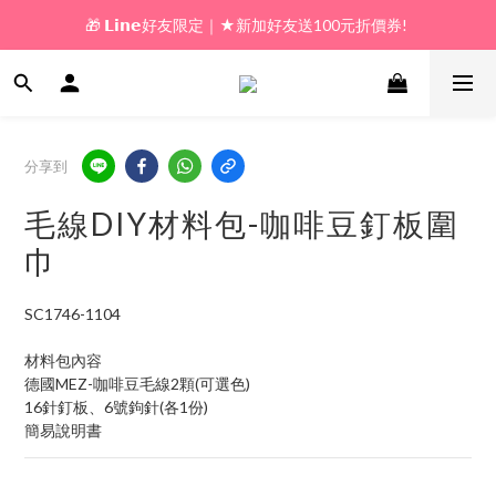
🎁 𝗟𝗶𝗻𝗲好友限定｜★新加好友送100元折價券! 
🎁 新好友購物金｜★加入新會員領券送100元!  
🎁 新好友購物金｜★加入新會員領券送100元!  
分享到
毛線DIY材料包-咖啡豆釘板圍
巾
SC1746-1104
材料包內容
德國MEZ-咖啡豆毛線2顆(可選色)
16針釘板、6號鉤針(各1份)
簡易說明書