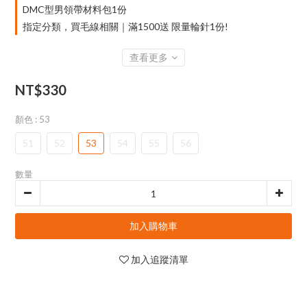
DMC型男領帶材料包1份
指定分類，買毛線相關｜滿1500送 限量輪針1份!
查看更多
NT$330
顏色
: 53
51
52
53
54
55
56
數量
加入購物車
加入追蹤清單