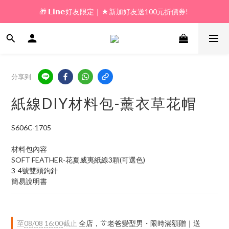
🎁 𝗟𝗶𝗻𝗲好友限定｜★新加好友送100元折價券! 
🎁 新好友購物金｜★加入新會員領券送100元!  
🎁 新好友購物金｜★加入新會員領券送100元!  
分享到
紙線DIY材料包-薰衣草花帽
S606C-1705
材料包內容
SOFT FEATHER-花夏威夷紙線3顆(可選色)
3-4號雙頭鉤針
簡易說明書
至
08/08 16:00
截止
全店，👔老爸變型男・限時滿額贈｜送