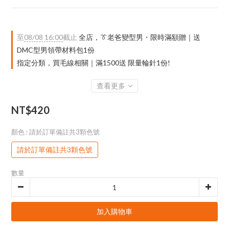
至
08/08 16:00
截止
全店，👔老爸變型男・限時滿額贈｜送
DMC型男領帶材料包1份
指定分類，買毛線相關｜滿1500送 限量輪針1份!
查看更多
NT$420
顏色
: 請於訂單備註共3顆色號
請於訂單備註共3顆色號
數量
加入購物車