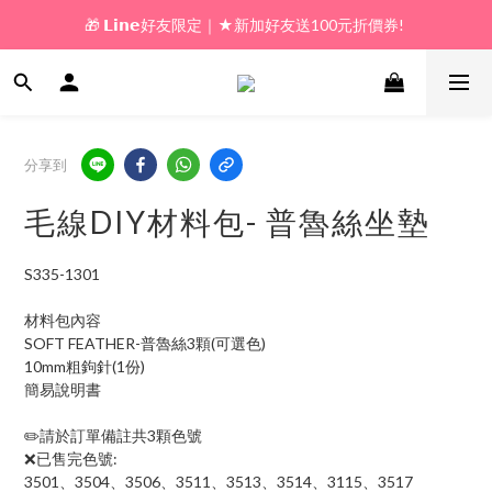
🎁 𝗟𝗶𝗻𝗲好友限定｜★新加好友送100元折價券! 
🎁 新好友購物金｜★加入新會員領券送100元!  
🎁 新好友購物金｜★加入新會員領券送100元!  
分享到
毛線DIY材料包- 普魯絲坐墊
S335-1301
材料包內容
SOFT FEATHER-普魯絲3顆(可選色)
10mm粗鉤針(1份)
簡易說明書
✏️請於訂單備註共3顆色號
❌已售完色號:
3501、3504、3506、3511、3513、3514、3115、3517