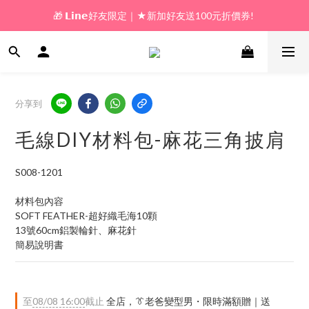
🎁 𝗟𝗶𝗻𝗲好友限定｜★新加好友送100元折價券! 
🎁 新好友購物金｜★加入新會員領券送100元!  
🎁 新好友購物金｜★加入新會員領券送100元!  
分享到
毛線DIY材料包-麻花三角披肩
S008-1201
材料包內容
SOFT FEATHER-超好織毛海10顆
13號60cm鋁製輪針、麻花針
簡易說明書
至
08/08 16:00
截止
全店，👔老爸變型男・限時滿額贈｜送