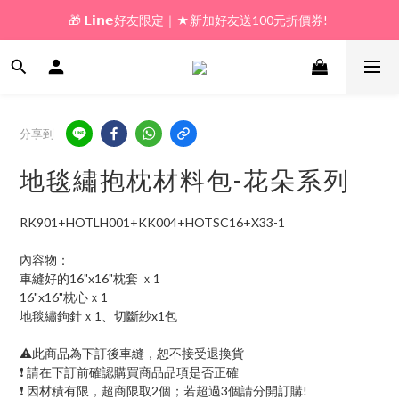
🎁 𝗟𝗶𝗻𝗲好友限定｜★新加好友送100元折價券! 
🎁 新好友購物金｜★加入新會員領券送100元!  
🎁 新好友購物金｜★加入新會員領券送100元!  
分享到
地毯繡抱枕材料包-花朵系列
RK901+HOTLH001+KK004+HOTSC16+X33-1
內容物：
車縫好的16"x16"枕套 ｘ1
16"x16"枕心ｘ1
地毯繡鉤針ｘ1、切斷紗x1包
⚠️此商品為下訂後車縫，恕不接受退換貨
❗ 請在下訂前確認購買商品品項是否正確
❗ 因材積有限，超商限取2個；若超過3個請分開訂購!