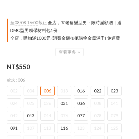
至
08/08 16:00
截止
全店，👔老爸變型男・限時滿額贈｜送
DMC型男領帶材料包1份
全店，購物滿1000元 (消費金額扣抵購物金需滿千) 免運費
查看更多
NT$550
款式
: 006
002
004
006
013
016
022
023
024
025
026
031
036
038
041
042
043
044
076
077
078
079
091
107
113
116
123
124
125