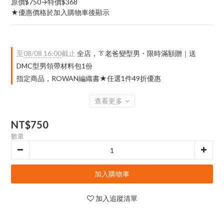
原價$750→特價$368
★優惠價格於加入購物車後顯示
至
08/08 16:00
截止
全店，👔老爸變型男・限時滿額贈｜送
DMC型男領帶材料包1份
指定商品，ROWAN編織書★任選1件49折優惠
查看更多
NT$750
數量
加入購物車
加入追蹤清單