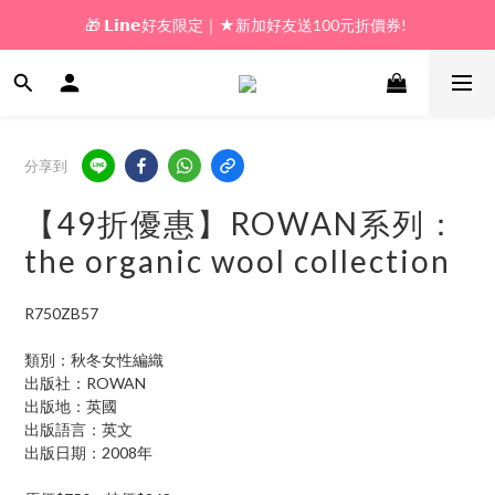
🎁 𝗟𝗶𝗻𝗲好友限定｜★新加好友送100元折價券! 
🎁 新好友購物金｜★加入新會員領券送100元!  
🎁 新好友購物金｜★加入新會員領券送100元!  
分享到
【49折優惠】ROWAN系列：
the organic wool collection
R750ZB57
類別：秋冬女性編織
出版社：ROWAN
出版地：英國 
出版語言：英文
出版日期：2008年