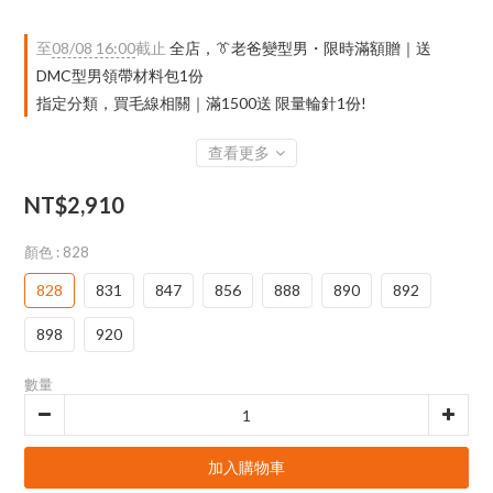
至
08/08 16:00
截止
全店，👔老爸變型男・限時滿額贈｜送
DMC型男領帶材料包1份
指定分類，買毛線相關｜滿1500送 限量輪針1份!
查看更多
NT$2,910
顏色
: 828
828
831
847
856
888
890
892
898
920
數量
加入購物車