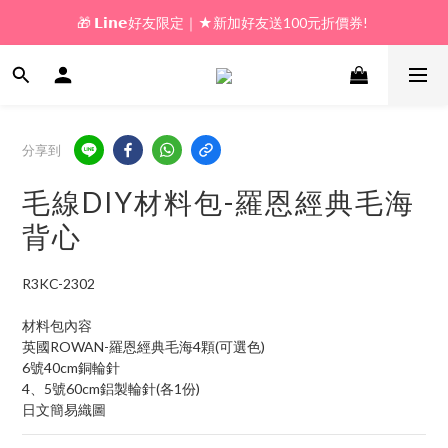
🎁 𝗟𝗶𝗻𝗲好友限定｜★新加好友送100元折價券! 
🎁 新好友購物金｜★加入新會員領券送100元!  
🎁 新好友購物金｜★加入新會員領券送100元!  
分享到
毛線DIY材料包-羅恩經典毛海
背心
R3KC-2302
材料包內容
英國ROWAN-羅恩經典毛海4顆(可選色)
6號40cm銅輪針
4、5號60cm鋁製輪針(各1份)
日文簡易織圖