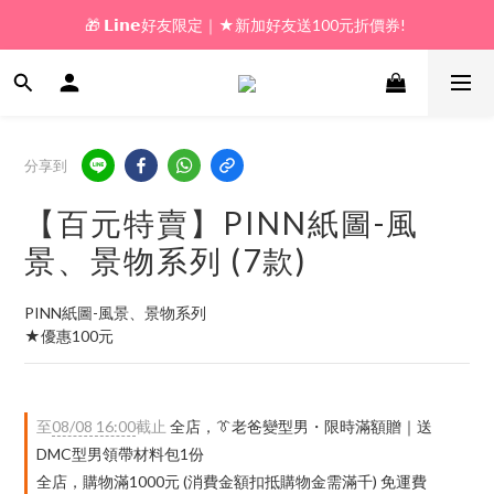
🎁 𝗟𝗶𝗻𝗲好友限定｜★新加好友送100元折價券! 
🎁 新好友購物金｜★加入新會員領券送100元!  
🎁 新好友購物金｜★加入新會員領券送100元!  
分享到
【百元特賣】PINN紙圖-風
景、景物系列 (7款)
PINN紙圖-風景、景物系列
★優惠100元
至
08/08 16:00
截止
全店，👔老爸變型男・限時滿額贈｜送
DMC型男領帶材料包1份
全店，購物滿1000元 (消費金額扣抵購物金需滿千) 免運費