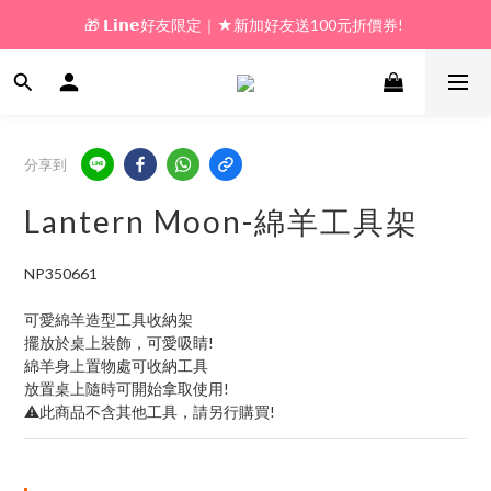
🎁 𝗟𝗶𝗻𝗲好友限定｜★新加好友送100元折價券! 
🎁 新好友購物金｜★加入新會員領券送100元!  
🎁 新好友購物金｜★加入新會員領券送100元!  
分享到
Lantern Moon-綿羊工具架
NP350661
可愛綿羊造型工具收納架
擺放於桌上裝飾，可愛吸睛!
綿羊身上置物處可收納工具
放置桌上隨時可開始拿取使用!
⚠️此商品不含其他工具，請另行購買!