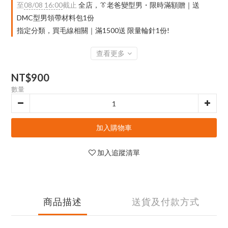
至
08/08 16:00
截止
全店，👔老爸變型男・限時滿額贈｜送
DMC型男領帶材料包1份
指定分類，買毛線相關｜滿1500送 限量輪針1份!
查看更多
NT$900
數量
加入購物車
加入追蹤清單
商品描述
送貨及付款方式