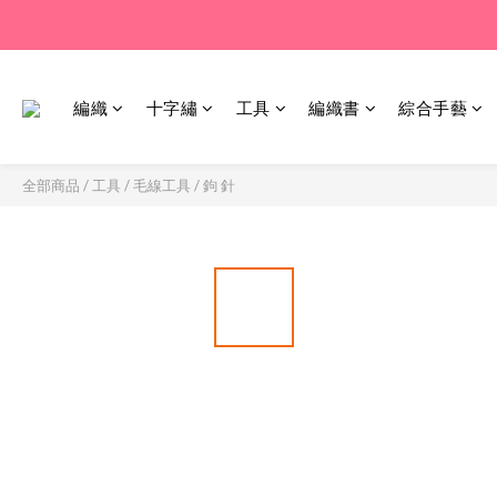
編織
十字繡
工具
編織書
綜合手藝
全部商品
/
工具
/
毛線工具
/
鉤 針