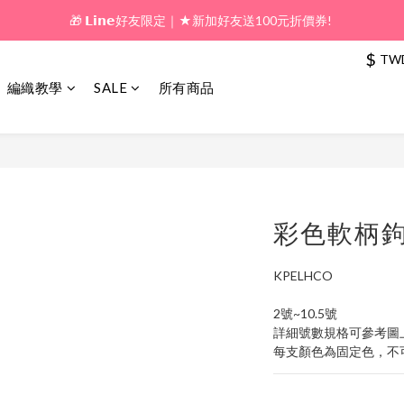
🎁 新好友購物金｜★加入新會員領券送100元!  
🎁 新好友購物金｜★加入新會員領券送100元!  
$
TW
編織教學
SALE
所有商品
彩色軟柄鉤針
KPELHCO
2號~10.5號
詳細號數規格可參考圖
每支顏色為固定色，不