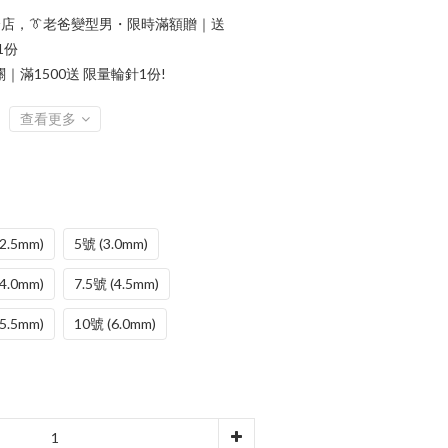
店，👔老爸變型男・限時滿額贈｜送
1份
滿1500送 限量輪針1份!
查看更多
2.5mm)
5號 (3.0mm)
4.0mm)
7.5號 (4.5mm)
5.5mm)
10號 (6.0mm)