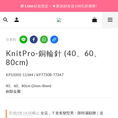
🎁 𝗟𝗶𝗻𝗲好友限定｜★新加好友送100元折價券! 
🎁 新好友購物金｜★加入新會員領券送100元!  
🎁 新好友購物金｜★加入新會員領券送100元!  
分享到
KnitPro-銅輪針 (40、60、
80cm)
KP10301-11344 / KP77308-77347
40、60、80cm (2mm~8mm)
銅製金屬
至
08/08 16:00
截止
全店，👔老爸變型男・限時滿額贈｜送