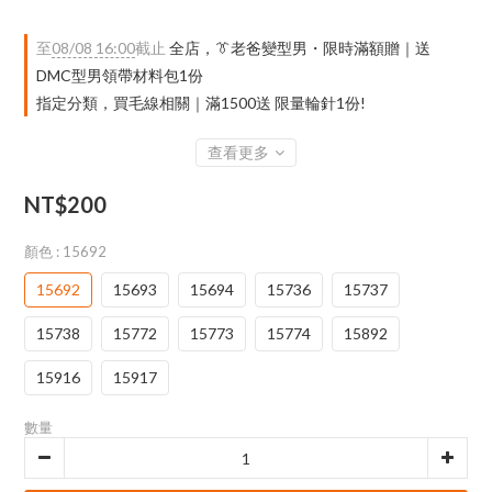
至
08/08 16:00
截止
全店，👔老爸變型男・限時滿額贈｜送
DMC型男領帶材料包1份
指定分類，買毛線相關｜滿1500送 限量輪針1份!
查看更多
NT$200
顏色
: 15692
15692
15693
15694
15736
15737
15738
15772
15773
15774
15892
15916
15917
數量