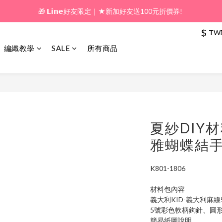
🎁 𝗟𝗶𝗻𝗲好友限定｜★新加好友送100元折價券! 
🎁 新好友購物金｜★加入新會員領券送100元!  
$
TW
🎁 新好友購物金｜★加入新會員領券送100元!  
編織教學
SALE
所有商品
夏紗DIY
雅蝴蝶結
K801-1806
材料包內容
義大利KID-義大利麻線
5號彩色軟柄鉤針、圓形
簡易紙圖說明