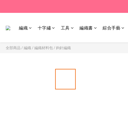
編織
十字繡
工具
編織書
綜合手藝
全部商品
/
編織
/
編織材料包
/
鉤針編織