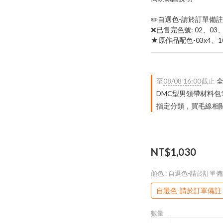
✏️自選色-請於訂單備
❌已售完色號: 02、03、
★原作品配色-03x4、1
至
08/08 16:00
截止
全
DMC型男領帶材料包
指定分類，買毛線相關｜
NT$1,030
顏色
: 自選色-請於訂單
自選色-請於訂單備註
數量