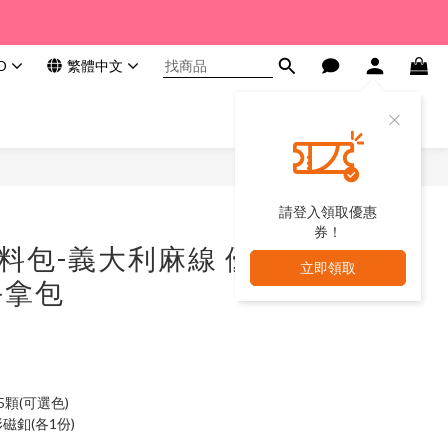
D
繁體中文
請登入領取優惠
券！
材料包-義大利麻線 優
立即領取
手拿包
5顆(可選色)
磁釦(各1份)