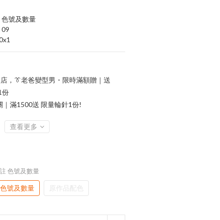
註 色號及數量
09
0x1
店，👔老爸變型男・限時滿額贈｜送
1份
滿1500送 限量輪針1份!
查看更多
備註 色號及數量
 色號及數量
原作品配色