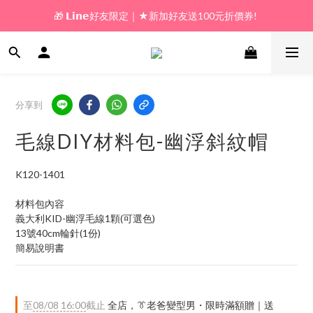
🎁 𝗟𝗶𝗻𝗲好友限定｜★新加好友送100元折價券! 
🎁 新好友購物金｜★加入新會員領券送100元!  
🎁 新好友購物金｜★加入新會員領券送100元!  
分享到
毛線DIY材料包-幽浮斜紋帽
K120-1401
材料包內容
義大利KID-幽浮毛線1顆(可選色)
13號40cm輪針(1份)
簡易說明書
至
08/08 16:00
截止
全店，👔老爸變型男・限時滿額贈｜送