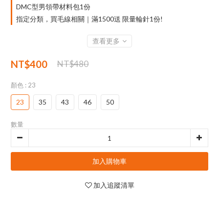
DMC型男領帶材料包1份
指定分類，買毛線相關｜滿1500送 限量輪針1份!
查看更多
NT$400
NT$480
顏色
: 23
23
35
43
46
50
數量
加入購物車
加入追蹤清單