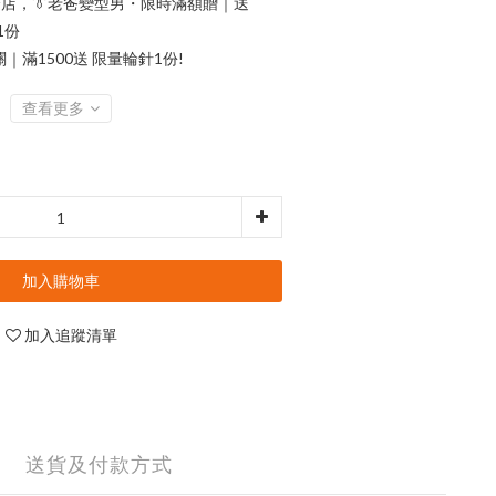
店，👔老爸變型男・限時滿額贈｜送
1份
滿1500送 限量輪針1份!
查看更多
加入購物車
加入追蹤清單
送貨及付款方式