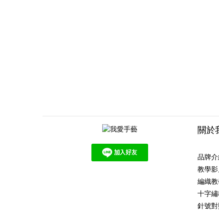
關於
品牌介
教學影
編織教
十字繡
針號對