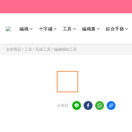
編織
十字繡
工具
編織書
綜合手藝
全部商品
/
工具
/
毛線工具
/
編織輔助工具
分享到