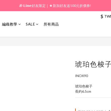
🎁 𝗟𝗶𝗻𝗲好友限定｜★新加好友送100元折價券! 
🎁 新好友購物金｜★加入新會員領券送100元!  
$
TW
🎁 新好友購物金｜★加入新會員領券送100元!  
編織教學
SALE
所有商品
琥珀色梭
INOX90
琥珀色梭子
長約6.5cm