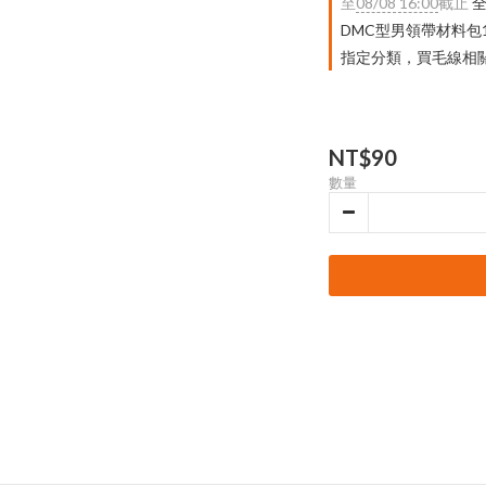
至
08/08 16:00
截止
全
DMC型男領帶材料包
指定分類，買毛線相關｜
NT$90
數量