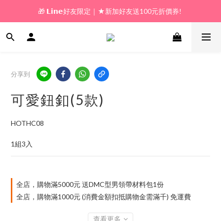
🎁 𝗟𝗶𝗻𝗲好友限定｜★新加好友送100元折價券! 
🎁 新好友購物金｜★加入新會員領券送100元!  
🎁 新好友購物金｜★加入新會員領券送100元!  
分享到
可愛鈕釦(5款)
HOTHC08
1組3入
全店，購物滿5000元 送DMC型男領帶材料包1份
全店，購物滿1000元 (消費金額扣抵購物金需滿千) 免運費
查看更多