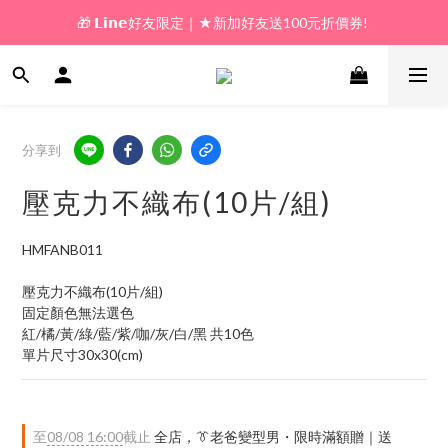
🎁 𝗟𝗶𝗻𝗲好友限定｜★新加好友送100元折價券! 
🎁 新好友購物金｜★加入新會員領券送100元!  
🎁 新好友購物金｜★加入新會員領券送100元!  
分享到
壓克力不織布(10片/組)
HMFANB011
壓克力不織布(10片/組)
固定顏色無法選色
紅/橘/黃/綠/藍/紫/咖/灰/白/黑 共10色
單片尺寸30x30(cm)
至
08/08 16:00
截止
全店，👔老爸變型男・限時滿額贈｜送