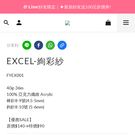
🎁 𝗟𝗶𝗻𝗲好友限定｜★新加好友送100元折價券! 
🎁 新好友購物金｜★加入新會員領券送100元!  
🎁 新好友購物金｜★加入新會員領券送100元!  
分享到
EXCEL-絢彩紗
FYEX001
40g-36m
100% 亞克力纖維 Acrylic
棒針8-9號(4.5-5mm)
鉤針8-10號 (5-6mm)
【優惠SALE】
原價$140→特價$90