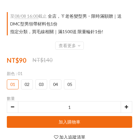
至
08/08 16:00
截止
全店，👔老爸變型男・限時滿額贈｜送
DMC型男領帶材料包1份
指定分類，買毛線相關｜滿1500送 限量輪針1份!
查看更多
NT$90
NT$140
顏色
: 01
01
02
03
04
05
數量
加入購物車
加入追蹤清單