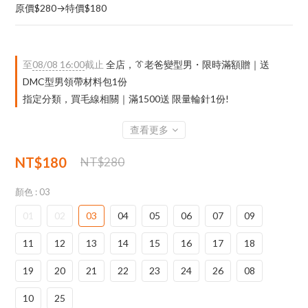
原價$280→特價$180
至
08/08 16:00
截止
全店，👔老爸變型男・限時滿額贈｜送
DMC型男領帶材料包1份
指定分類，買毛線相關｜滿1500送 限量輪針1份!
查看更多
NT$180
NT$280
顏色
: 03
01
02
03
04
05
06
07
09
11
12
13
14
15
16
17
18
19
20
21
22
23
24
26
08
10
25