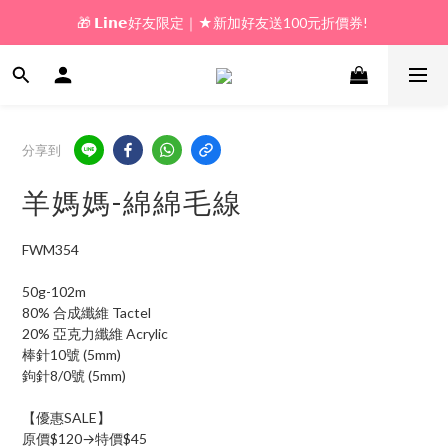
🎁 𝗟𝗶𝗻𝗲好友限定｜★新加好友送100元折價券! 
🎁 新好友購物金｜★加入新會員領券送100元!  
🎁 新好友購物金｜★加入新會員領券送100元!  
分享到
羊媽媽-綿綿毛線
FWM354
50g-102m
80% 合成纖維 Tactel
20% 亞克力纖維 Acrylic
棒針10號 (5mm)
鉤針8/0號 (5mm)
【優惠SALE】
原價$120→特價$45