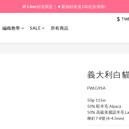
🎁 𝗟𝗶𝗻𝗲好友限定｜★新加好友送100元折價券! 
🎁 新好友購物金｜★加入新會員領券送100元!  
$
TW
🎁 新好友購物金｜★加入新會員領券送100元!  
編織教學
SALE
所有商品
義大利白貓
FWLG9SA
50g-115m
50% 駝羊毛 Alpaca
50% 高級美麗諾羊毛 Lana
棒針7-8號 (4-4.5mm)