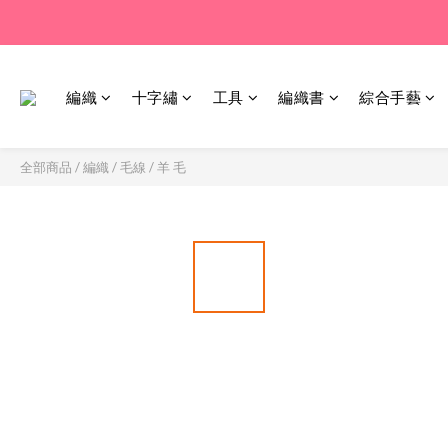
編織
十字繡
工具
編織書
綜合手藝
全部商品
/
編織
/
毛線
/
羊 毛