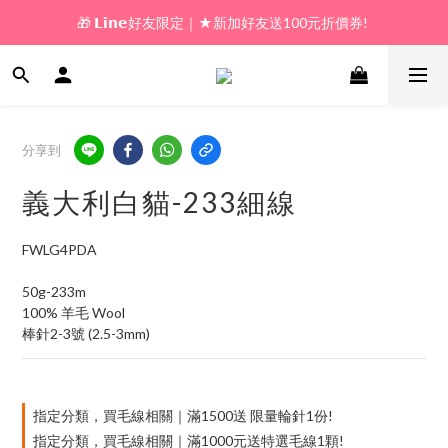
🎁 𝗟𝗶𝗻𝗲好友限定｜★新加好友送100元折價券! 
🎁 新好友購物金｜★加入新會員領券送100元!  
🎁 新好友購物金｜★加入新會員領券送100元!  
分享到
義大利白貓-233細線
FWLG4PDA
50g-233m
100% 羊毛 Wool
棒針2-3號 (2.5-3mm)
指定分類，買毛線相關｜滿1500送 限量輪針1份!
指定分類，買毛線相關｜滿1000元送特選毛線1顆!