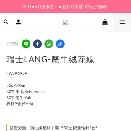
🎁 𝗟𝗶𝗻𝗲好友限定｜★新加好友送100元折價券! 
🎁 新好友購物金｜★加入新會員領券送100元!  
🎁 新好友購物金｜★加入新會員領券送100元!  
分享到
瑞士LANG-氂牛絨花線
FWLA6954
50g-105m
50% 羊毛 Schurwolle 
50% 氂牛 Yak
棒針9號 (5mm)
指定分類，買毛線相關｜滿1500送 限量輪針1份!