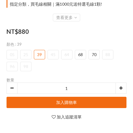
指定分類，買毛線相關｜滿1000元送特選毛線1顆!
查看更多
NT$880
顏色
: 39
05
25
39
45
64
68
70
88
96
98
數量
加入購物車
加入追蹤清單