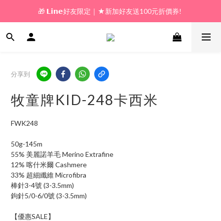
🎁 𝗟𝗶𝗻𝗲好友限定｜★新加好友送100元折價券! 
🎁 新好友購物金｜★加入新會員領券送100元!  
🎁 新好友購物金｜★加入新會員領券送100元!  
分享到
牧童牌KID-248卡西米
FWK248
50g-145m
55% 美麗諾羊毛 Merino Extrafine
12% 喀什米爾 Cashmere
33% 超細纖維 Microfibra
棒針3-4號 (3-3.5mm)
鉤針5/0-6/0號 (3-3.5mm)
【優惠SALE】