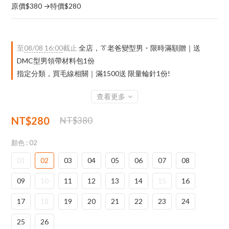
原價$380 →特價$280
至
08/08 16:00
截止
全店，👔老爸變型男・限時滿額贈｜送
DMC型男領帶材料包1份
指定分類，買毛線相關｜滿1500送 限量輪針1份!
查看更多
NT$280
NT$380
顏色
: 02
01
02
03
04
05
06
07
08
09
10
11
12
13
14
15
16
17
18
19
20
21
22
23
24
25
26