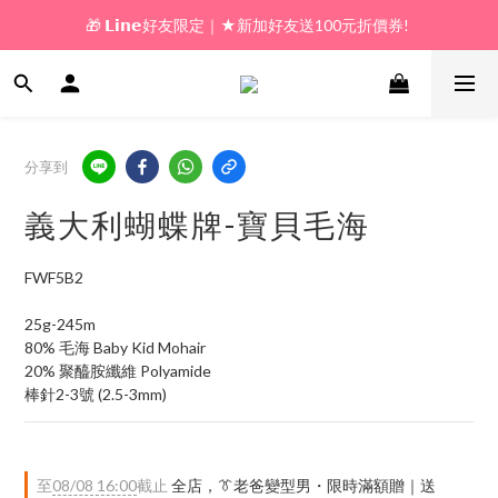
🎁 𝗟𝗶𝗻𝗲好友限定｜★新加好友送100元折價券! 
🎁 新好友購物金｜★加入新會員領券送100元!  
🎁 新好友購物金｜★加入新會員領券送100元!  
分享到
義大利蝴蝶牌-寶貝毛海
FWF5B2
25g-245m
80% 毛海 Baby Kid Mohair
20% 聚醯胺纖維 Polyamide
棒針2-3號 (2.5-3mm)
至
08/08 16:00
截止
全店，👔老爸變型男・限時滿額贈｜送