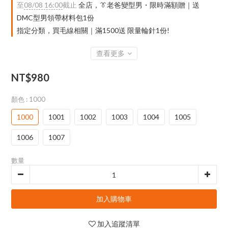
至
08/08 16:00
截止
全店，👔老爸變型男・限時滿額贈｜送
DMC型男領帶材料包1份
指定分類，買毛線相關｜滿1500送 限量輪針1份!
查看更多
NT$980
顏色
: 1000
1000
1001
1002
1003
1004
1005
1006
1007
數量
加入購物車
加入追蹤清單